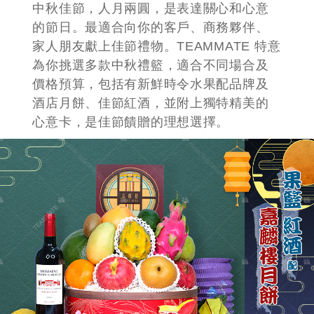
中秋佳節，人月兩圓，是表達關心和心意
的節日。最適合向你的客戶、商務夥伴、
家人朋友獻上佳節禮物。TEAMMATE 特意
為你挑選多款中秋禮籃，適合不同場合及
價格預算，包括有新鮮時令水果配品牌及
酒店月餅、佳節紅酒，並附上獨特精美的
心意卡，是佳節饋贈的理想選擇。