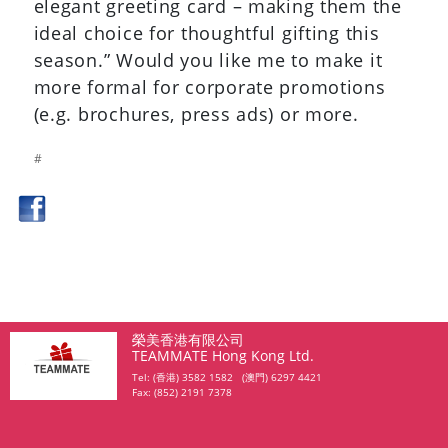
Souvenirs
The Mid-Autumn
Festival
A time to express care and heartfelt
wishes. It is the perfect occasion to
present festive gifts to your clients,
business partners, family and friends.
TEAMMATE has specially selected a wide
range of Mid-Autumn gift hampers to suit
different occasions and budgets for
corporates, organizations and
institutions. Our lovely and delux
hampers include fresh seasonal fruits