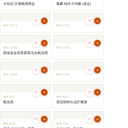
寶迪嘉普羅賽柯汽泡酒
寶迪嘉意大利粉紅微甜氣泡酒
+
+
WN-1068
WN-1076
+
+
WN-1070
WN-1069
+
+
WN-134
WN-133
干琴酒
干琴酒
+
+
WN-1079
WN-1077
月桂冠 甘濃梅酒禮盒
鳳麟 純米大吟釀 (連盒)
+
+
WN-1072
WN-1071