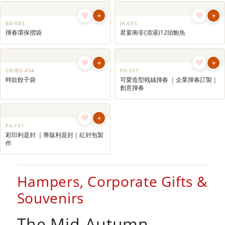
+
+
CR-148
CR-212
福字座枱月曆 ｜企業座枱月曆訂製｜
企業禮品福字掛曆(A4) ｜福字曆訂造
客製化月曆
｜企業專版掛曆
+
+
PA-310
PA-303
套裝特色揮春利是封連月曆 ｜套裝禮
揮春套餐優惠 (高級版) ｜廣告揮春｜
品｜企業賀年禮品｜訂製賀年禮品
商務專版揮春訂製
+
PA-302
揮春套餐優惠 (基本版) ｜廣告揮春｜
商務專版揮春訂製