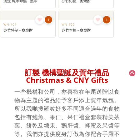
+
+
WN-1056
WN-1067
寶迪嘉金裝普羅塞克金氣泡酒
+
+
WN-1066
WN-1065
+
+
WN-502
WN-405
氣泡酒
溪流朝榨出品貯藏酒
+
+
WN-404
WN-106
溪流 純米吟釀 - 黑帶
亦竹沁藍 - 麥燒酎
+
+
WN-101
WN-100
亦竹特制 - 麥燒酎
亦竹本格 - 麥燒酎