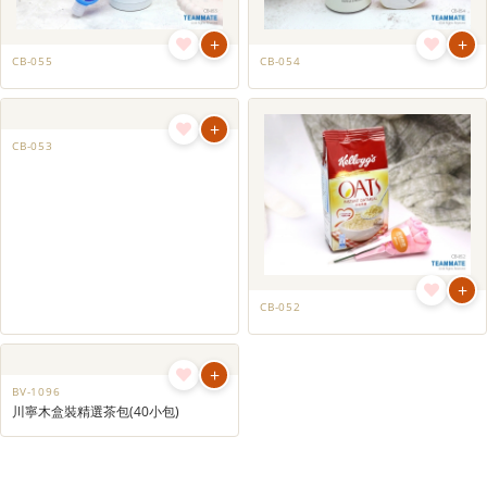
+
+
CB-055
CB-054
+
+
CB-053
CB-052