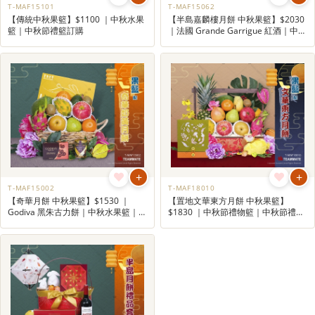
T-MAF15101
T-MAF15062
【傳統中秋果籃】$1100 ｜中秋水果
【半島嘉麟樓月餅 中秋果籃】$2030
籃｜中秋節禮籃訂購
｜法國 Grande Garrigue 紅酒｜中秋
禮籃｜中秋節企業禮品
+
+
T-MAF15002
T-MAF18010
【奇華月餅 中秋果籃】$1530 ｜
【置地文華東方月餅 中秋果籃】
Godiva 黑朱古力餅｜中秋水果籃｜中
$1830 ｜中秋節禮物籃｜中秋節禮籃
秋節禮籃優惠
訂購