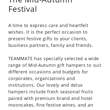
+
BV-1096
川寧木盒裝精選茶包(40小包)
+
+
BG-085
JK-035
揮春環保摺袋
君宴南非(清湯)12頭鮑魚
+
+
CN-BG-454
PA-207
時款餃子袋
可愛造型戟絨揮春 ｜企業揮春訂製｜
創意揮春
+
PA-101
彩印利是封 ｜專版利是封｜紅封包製
作
Hampers, Corporate Gifts &