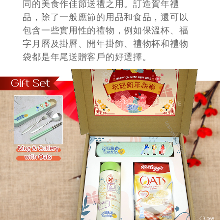
訂製 機構聖誕及賀年禮品
Christmas & CNY Gifts
一些機構和公司，亦喜歡在年尾送贈以食
物為主題的禮品給予客戶添上賀年氣氛。
所以我哋搜羅咗好多不同適合過年的食物
包括有鮑魚、果仁、果仁禮盒套裝精美茶
葉、餅乾及糖果、鵝肝醬、蜂蜜及果醬等
等。我們亦提供度身訂做為你配合手羅不
同的美食作佳節送禮之用。訂造賀年禮
品，除了一般應節的用品和食品，還可以
包含一些實用性的禮物，例如保溫杯、福
字月曆及掛曆、開年掛飾、禮物杯和禮物