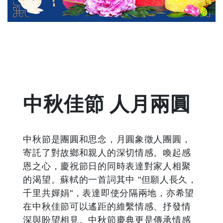
中秋佳節 人月兩圓
中秋節是團圓和思念，月圓象徵人團圓，
寄託了對故鄉和親人的深切情感。喚起感
恩之心，慶祝節日的同時表達對家人相聚
的渴望。蘇軾的一首詞其中
"
但願人長久，
千里共嬋娟
"
，表達即使分隔兩地，亦希望
在中秋佳節可以遙距的維繫情感、抒發情
深與盼望相見。中秋節慶典更是傳承情感