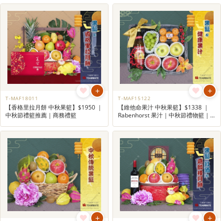
+
+
T-MAF18011
T-MAF15122
【香格里拉月餅 中秋果籃】$1950 ｜
【維他命果汁 中秋果籃】$1338 ｜
中秋節禮籃推薦｜商務禮籃
Rabenhorst 果汁｜中秋節禮物籃｜
中秋節禮籃訂購
+
+