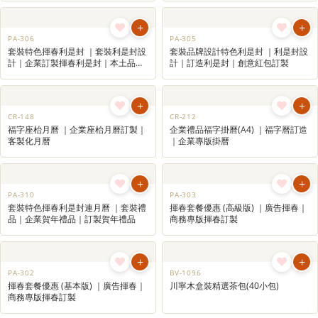
Oatmeal)
+
+
GS-1036
PA-309
豐盛滋味 聖誕套裝禮盒 ｜聖誕禮物套
套裝特色揮春利是封連迷你月曆 ｜套
裝禮盒 | 公司聖誕禮品| 公司自訂禮
裝賀年禮品｜
籃｜商務送禮｜精選美食禮品包
+
+
CB-068
CB-068
企業禮品套裝 | 迷你保溫杯、環保餐
企業禮品套裝 | 迷你保溫杯、環保餐
具配即食麥片
具配即食麥片
+
+
CB-067
CB-067
企業禮品套裝 |不鏽鋼保溫杯配餡餅
企業禮品套裝 |不鏽鋼保溫杯配餡餅
+
+
PA-306
PA-305
套裝特色揮春利是封 ｜套裝利是封設
套裝品牌設計特色利是封 ｜利是封設
計｜企業訂製揮春利是封｜本土品牌
計｜訂造利是封｜創意紅包訂製
香港特色利是封