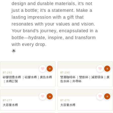
design and durable materials, it's not
just a bottle; it's a statement. Make a
lasting impression with a gift that
resonates with your values and vision.
Your brand's journey, encapsulated in a
bottle—hydrate, inspire, and transform
with every drop.
🌟
+
+
BT-292
BT-290
矽膠摺疊水樽 ｜硅膠水樽｜廣告水樽
雙層咖啡杯 ｜雙飲杯｜減塑環保｜廣
｜水樽訂製
告水杯｜外帶杯
+
+
BT-277
BT-275
大容量水樽
大容量水樽