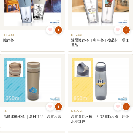
+
+
BT-285
BT-283
隨行杯
雙層隨行杯 ｜咖啡杯｜禮品杯｜環保
禮品
+
+
MG-559
MG-558
高質運動水樽 ｜夏日禮品｜高質水壺
高質運動水樽 ｜訂製運動水樽｜戶外
水壺訂造