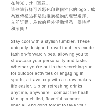
在時光，chill寫意...
這些隨行杯可以彩色印刷個性化的logo，成
為宣傳禮品和活動推廣禮物的理想選擇。
立即訂購，為你的戶外活動增添一份時尚
和涼爽！
Stay cool with a stylish tumbler. These
uniquely designed travel tumblers exude
fashion-forward vibes, allowing you to
showcase your personality and taste.
Whether you’re out in the scorching sun
for outdoor activities or engaging in
sports, a travel cup with a straw makes
life easier. Sip on refreshing drinks
anytime, anywhere—combat the heat!
Mix up a chilled, flavorful summer
special. And don’t forget to take your