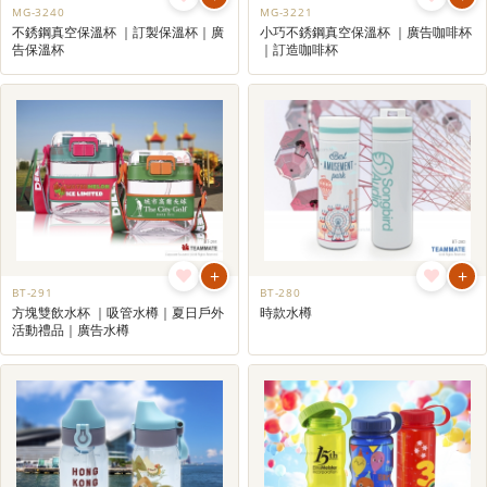
MG-3240
MG-3221
不銹鋼真空保溫杯 ｜訂製保溫杯｜廣
小巧不銹鋼真空保溫杯 ｜廣告咖啡杯
告保溫杯
｜訂造咖啡杯
+
+
BT-291
BT-280
方塊雙飲水杯 ｜吸管水樽｜夏日戶外
時款水樽
活動禮品｜廣告水樽