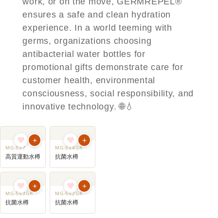
work, or on the move, GERMREPEL®
ensures a safe and clean hydration
experience. In a world teeming with
germs, organizations choosing
antibacterial water bottles for
promotional gifts demonstrate care for
customer health, environmental
consciousness, social responsibility, and
innovative technology. 🌐💧
+
+
MG-557
MG-554GR
高質運動水樽
抗菌水樽
+
+
MG-553GR
MG-552GR
抗菌水樽
抗菌水樽