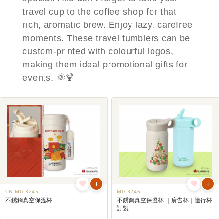
travel cup to the coffee shop for that
rich, aromatic brew. Enjoy lazy, carefree
moments. These travel tumblers can be
custom-printed with colourful logos,
making them ideal promotional gifts for
events. 🌞🍹
+
+
CN-MG-3245
MG-3246
不銹鋼真空保溫杯
不銹鋼真空保溫杯 ｜廣告杯｜隨行杯
訂製