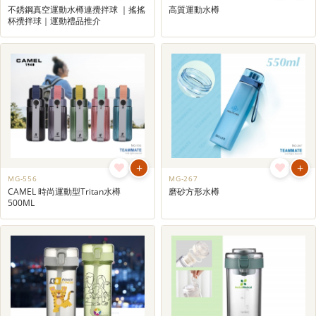
不銹鋼真空運動水樽連攪拌球 ｜搖搖
高質運動水樽
杯攪拌球｜運動禮品推介
+
+
MG-556
MG-267
CAMEL 時尚運動型Tritan水樽
磨砂方形水樽
500ML