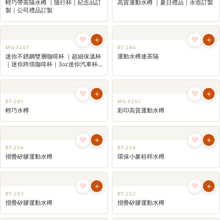
輕巧帶茶隔水樽 ｜隨行杯｜紀念品訂
高質運動水樽 ｜夏日禮品｜水壺訂製
製｜公司禮品訂製
+
+
MG-3247
BT-284
迷你不銹鋼雙層咖啡杯 ｜超細保溫杯
運動水樽連茶隔
｜迷你跨境咖啡杯｜3oz迷你汽車杯
｜迷你酒杯
+
+
BT-281
MG-525C
輕巧水樽
彩印高質運動水樽
+
+
BT-256
BT-254
摺疊矽膠運動水樽
環保小麥秸稈水樽
+
+
BT-253
BT-252
摺疊矽膠運動水樽
摺疊矽膠運動水樽