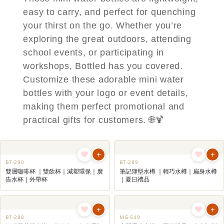
easy to carry, and perfect for quenching
your thirst on the go. Whether you’re
exploring the great outdoors, attending
school events, or participating in
workshops, Bottled has you covered.
Customize these adorable mini water
bottles with your logo or event details,
making them perfect promotional and
practical gifts for customers. 🌐🍹
+
+
BT-290
BT-289
雙層咖啡杯 ｜雙飲杯｜減塑環保｜廣
筆記簿型水樽 ｜輕巧水樽｜扁身水樽
告水杯｜外帶杯
｜夏日禮品
+
+
BT-288
MG-549