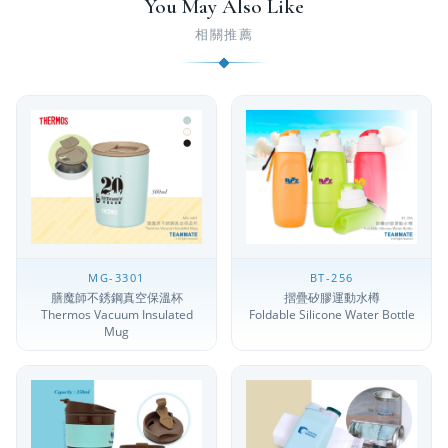
You May Also Like
相關推薦
MG-3301
BT-256
膳魔師不銹鋼真空保溫杯
摺疊矽膠運動水樽
Thermos Vacuum Insulated
Foldable Silicone Water Bottle
Mug