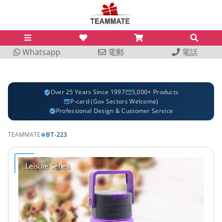
Whatsapp
電郵
電話
Over 25 Years Since 1997
5,000+ Products
P-card (Gov Sectors Welcome)
Professional Design & Customer Service
BT-223
TEAMMATE
◆