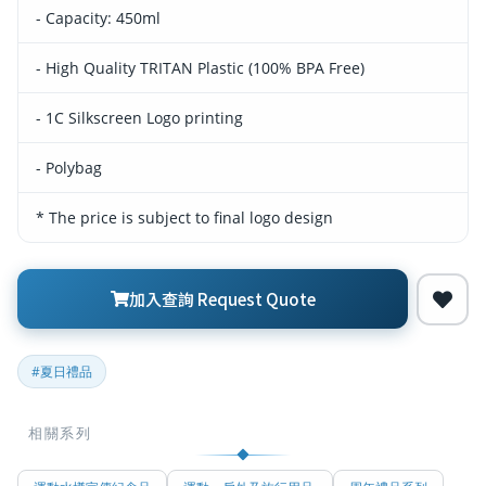
- Capacity: 450ml
- High Quality TRITAN Plastic (100% BPA Free)
- 1C Silkscreen Logo printing
- Polybag
* The price is subject to final logo design
加入查詢 Request Quote
#夏日禮品
相關系列