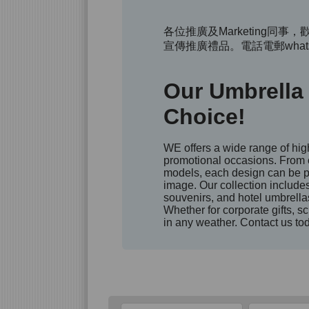
各位推廣及Marketing
宣傳推廣禮品。電話電郵what
Our Umbrella 
Choice!
WE offers a wide range of hig
promotional occasions. From 
models, each design can be p
image. Our collection includes
souvenirs, and hotel umbrellas,
Whether for corporate gifts, s
in any weather. Contact us tod