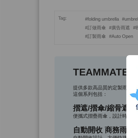
Tag:
#folding umbrella
#umbrell
#訂做雨傘
#廣告雨遮
#B
#訂製雨傘
#Auto Open
TEAMMATE
提供多款高品質的定製雨傘，
這個系列包括：
摺遮/摺傘/縮骨遮
便攜式摺疊雨傘，設計時尚，
自動開收 商務雨傘
自動開收設計，方便快捷，專