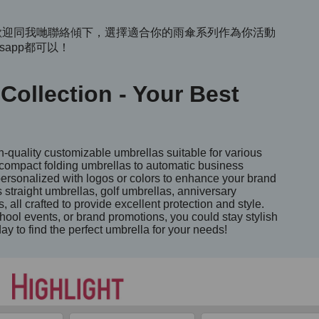
同事，歡迎同我哋聯絡傾下，選擇適合你的雨傘系列作為你活動
sapp都可以！
Collection - Your Best
h-quality customizable umbrellas suitable for various
compact folding umbrellas to automatic business
ersonalized with logos or colors to enhance your brand
 straight umbrellas, golf umbrellas, anniversary
 all crafted to provide excellent protection and style.
chool events, or brand promotions, you could stay stylish
ay to find the perfect umbrella for your needs!