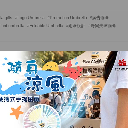
a gifts
#Logo Umbrella
#Promotion Umbrella
#廣告雨傘
lunt umbrella
#Foldable Umbrella
#雨傘設計
#哥爾夫球雨傘
 雨傘系列 - 你的最佳選擇！
適合各種場合和需求，讓你在任何天氣中都能保持風采。
適合日常使用和商務場合，並可訂製個人或品牌logo。
遮訂造
為商務人士量身定制，提升品牌形象。