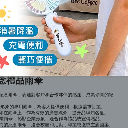
種場合，並可印製個人或品牌圖案。
造
傘，提供全面的防護，可訂製不同顏色和圖案。
潔，並可訂製不同客製化顏色和圖案LOGO。
念禮品雨傘
紀念雨傘，表達對客戶和合作夥伴的感謝，成為珍貴的紀
牌形象的專用雨傘，為客人提供便利，根據需求訂製。
go印在雨傘上，作為有效的廣告媒介，提升品牌知名度。
業雨傘，彰顯企業形象，適合作為禮品或宣傳贈品。
力的紀念雨傘，適合校慶和活動，印製校徽或主題圖案。