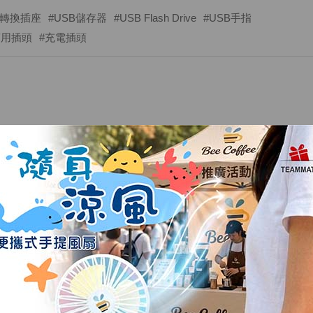
#轉換插座
#USB儲存器
#USB Flash Drive
#USB手指
萬用插頭
#充電插頭