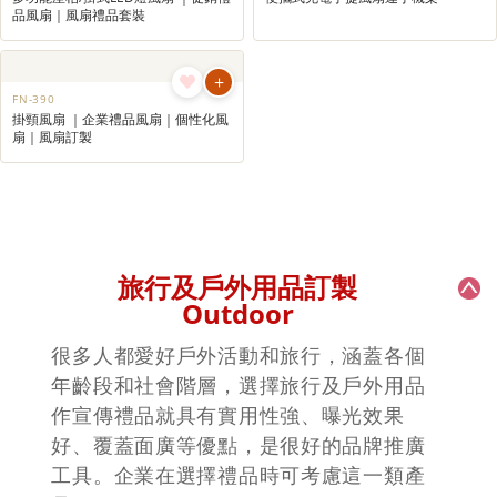
+
+
FN-399
FN-3003
掛頸風扇 ｜便攜風扇禮品｜廣告風扇
迷你座枱風扇 ｜桌面風扇｜迷你USB
｜旅行風扇
風扇｜促銷禮品風扇
+
+
FN-3001
FN-394
便攜夾式風扇 ｜促銷禮品風扇｜夏季
便攜式充電手提風扇
禮品風扇｜USB便攜風扇
+
+
FN-391
FN-371
多功能座枱/掛式LED燈風扇 ｜促銷禮
便攜式充電手提風扇連手機架
品風扇｜風扇禮品套裝
+
FN-390
掛頸風扇 ｜企業禮品風扇｜個性化風
扇｜風扇訂製