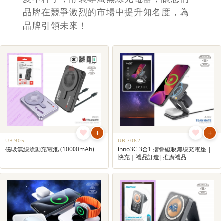
品牌在競爭激烈的市場中提升知名度，為
品牌引領未來！
+
+
UB-905
UB-7062
磁吸無線流動充電池 (10000mAh)
inno3C 3合1 摺疊磁吸無線充電座 |
快充｜禮品訂造|推廣禮品