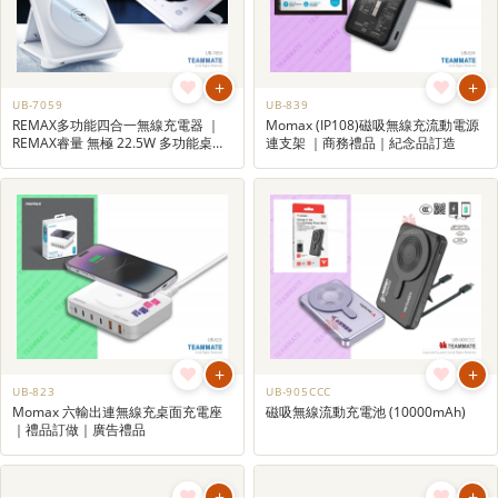
+
+
UB-7059
UB-839
REMAX多功能四合一無線充電器 ｜
Momax (IP108)磁吸無線充流動電源
REMAX睿量 無極 22.5W 多功能桌面
連支架 ｜商務禮品｜紀念品訂造
夜燈四合一折疊支架無線充電器
+
+
UB-823
UB-905CCC
Momax 六輸出連無線充桌面充電座
磁吸無線流動充電池 (10000mAh)
｜禮品訂做｜廣告禮品