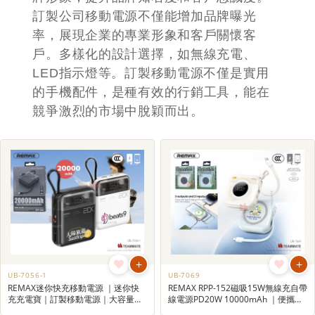
訂製公司移動電源不僅能增加品牌曝光
率，展現企業的專業形象和客戶關懷客
戶。多樣化的設計選擇，如無線充電、
LED指示燈等。訂製移動電源不僅是實用
的手機配件，是種有效的行銷工具，能在
競爭激烈的市場中脫穎而出。
+
+
UB-7056-1
UB-7069
REMAX迷你快充移動電源 ｜迷你快
REMAX RPP-152磁吸15W無線充自帶
充充電寶｜訂製移動電源｜大容量尿
線電源PD20W 10000mAh ｜便攜充
袋
電寶｜3C認證移動電源訂製