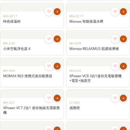
家居小型風扇、霧化器、小型吸塵機、按
摩器等等，現今發展得非常成熟的產品。
如小米、momax 、XPower等品牌都生產
多款家用設計的吸塵機及按摩器，且非常
適合公司機構運作品牌推廣的小禮品送給
客戶又或者積分換領。
+
+
LT-404
LT-403
附磁貼LED智能感應燈 ｜智能小夜燈
LED感應掛燈 ｜人體感應小夜燈｜衣
櫃感應燈
+
+
MG-3017
MG-3217
特色保溫杯
Momax 智能保溫水樽
+
+
MX-235
MX-338