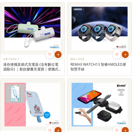
+
+
UB-7044-1
WA-1006
迷你便攜直插式充電器 (沒有數位電
REMAX WATCH13 智睿AMOLED屏
源顯示) ｜新款膠囊充電寶｜便攜式
智慧手錶
充電器｜糖果色移動電源
+
+