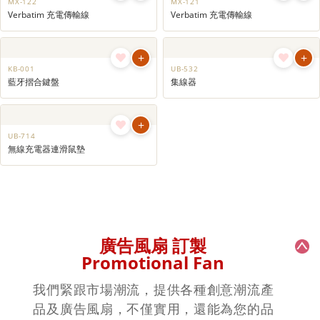
+
+
AD-134
UB-013
Momax (US6)3位T型插座
手機/電腦兩用USB儲存器
+
+
UB-012
UB-951
手機/電腦兩用USB儲存器
XPower 60W QC 充電器
+
+
UB-983
UB-980
+
+
MX-122
MX-121
Verbatim 充電傳輸線
Verbatim 充電傳輸線
+
+
KB-001
UB-532
藍牙摺合鍵盤
集線器