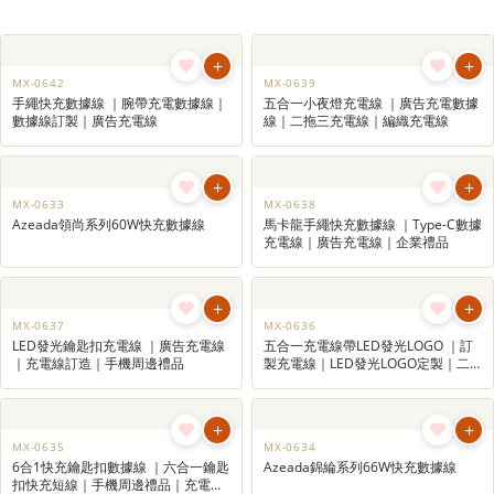
電線及配件
Accessory
手機及電腦周邊產品非常受客戶歡迎，如
手機充電線、無線滑鼠、鍵盤和USB集線
器等，提升工作效率，優化辦公環境。這
些產品不僅功能強大，還能客製化設計，
印上品牌的標誌，提升企業形象，增加品
牌忠誠度。
+
+
MX-0642
MX-0639
手繩快充數據線 ｜腕帶充電數據線｜
五合一小夜燈充電線 ｜廣告充電數據
數據線訂製｜廣告充電線
線｜二拖三充電線｜編織充電線