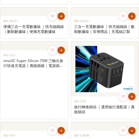
+
+
MX-0633
MX-0638
Azeada領尚系列60W快充數據線
馬卡龍手繩快充數據線 ｜Type-C數據
充電線｜廣告充電線｜企業禮品
+
+
MX-0637
MX-0636
LED發光鑰匙扣充電線 ｜廣告充電線
五合一充電線帶LED發光LOGO ｜訂
｜充電線訂造｜手機周邊禮品
製充電線｜LED發光LOGO定製｜二
拖三充電線
+
+
MX-0635
MX-0634
6合1快充鑰匙扣數據線 ｜六合一鑰匙
Azeada錦綸系列66W快充數據線
扣快充短線｜手機周邊禮品｜充電線
訂製
+
+
MX-0631
MX-0632
便攜三合一充電數據線 ｜快充磁鐵線
三合一充電數據線 ｜快充磁鐵線｜數
｜數顯數據線｜便攜充電數據線
顯數據線｜宣傳禮品｜充電線訂製