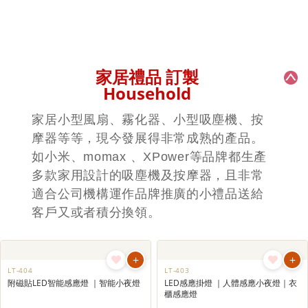
+
+
AD-137
AD-129
Momax 旅行插座
Momax 旅行轉換插頭 USB充電功能
| 訂製禮品 印上公司Logo增加宣傳效
果 | 宣傳紀念品
+
+
AD-202
AD-201
Verbatim 旅行轉換插頭
Verbatim 旅行轉換插頭
+
+
MX-337
MX-336
電子跳繩
智能無線跳繩
家居禮品 訂製
Household