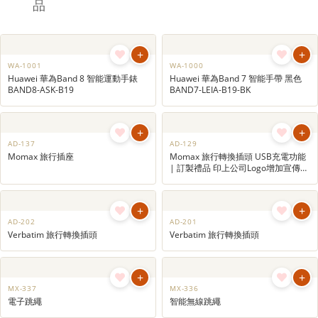
旅行及戶外用品訂製
Outdoor
很多人都愛好戶外活動和旅行，涵蓋各個
年齡段和社會階層，選擇旅行及戶外用品
作宣傳禮品就具有實用性強、曝光效果
好、覆蓋面廣等優點，是很好的品牌推廣
工具。企業在選擇禮品時可考慮這一類產
品
+
+
WA-1001
WA-1000
Huawei 華為Band 8 智能運動手錶
Huawei 華為Band 7 智能手帶 黑色
BAND8-ASK-B19
BAND7-LEIA-B19-BK