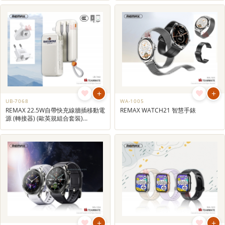
+
+
UB-7068
WA-1005
REMAX 22.5W自帶快充線牆插移動電
REMAX WATCH21 智慧手錶
源 (轉接器) (歐英規組合套裝)
10000mAh/20000mAh
+
+