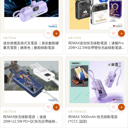
+
+
UB-7044
UB-7056
迷你便攜直插式充電器 ｜新款數顯膠
REMAX迷你快充移動電源 ｜速暢Pro
囊充電寶｜糖果色｜數顯移動電源
20W+22.5W自帶雙快充線移動電源
｜迷你便攜｜輕便充電器| 公司紀念
品訂造 | 禮品訂製
+
+
UB-7054
UB-7084CCC
REMAX快充移動電源 ｜速捷
REMAX 5000mAh 快充移動電源
20W+22.5W PD+QC快充自帶線移動
(*CCC 認證)
電源｜便攜式充電器｜商務禮品