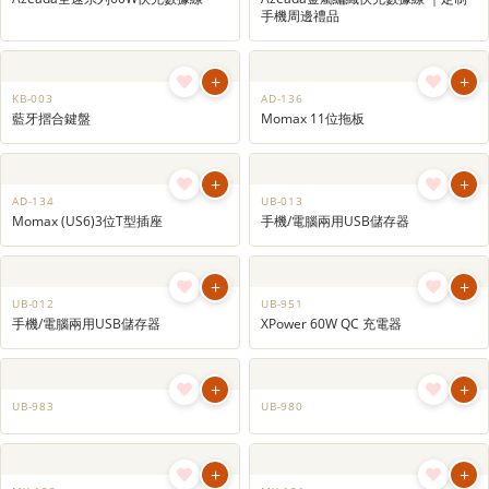
+
+
MX-0651
UB-984
磁吸快充電傳輸線 ｜手機周邊禮品｜
4合1 USB 3.2 Gen 1擴展器 (連USB
手機配件定制｜客製化充電線
3.2 Gen 1 Type C 轉接器)
+
+
MX-0648
MX-0647
磁吸快充電傳輸線 ｜訂製快充充電線
頸繩連充電線 ｜掛繩數據線｜客製化
｜手機周邊禮品
充電線
+
+
MX-0641
MX-0640
Azeada全速系列60W快充數據線
Azeada金屬編織快充數據線 ｜定制
手機周邊禮品
+
+
KB-003
AD-136
藍牙摺合鍵盤
Momax 11位拖板