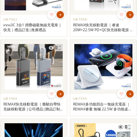
+
+
UB-7062
UB-7058
inno3C 3合1 摺疊磁吸無線充電座 |
REMAX快充移動電源 ｜睿速
快充｜禮品訂造|推廣禮品
20W+22.5W PD+QC快充移動電源 |
公司禮品|贈品訂制|禮品訂做|廣告
禮品
+
+
UB-7060
UB-7059
REMAX快充移動電源 ｜雅馳自帶快
REMAX多功能四合一無線充電器 ｜
充線移動電源 |公司禮品|贈品訂制|
REMAX睿量 無極 22.5W 多功能桌面
禮品訂做|廣告禮品
夜燈四合一折疊支架無線充電器