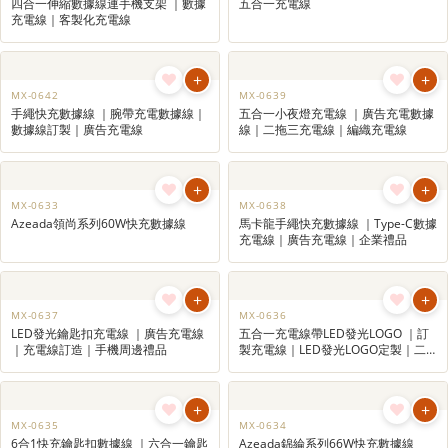
五合一充電線帶LED發光LOGO ｜訂製充電線｜LED發光LOGO定製
｜二拖三充電線
5 in 1 Charging Cable with LED LOGO
+
+
MX-0649
MX-0645
四合一伸縮數據線連手機支架 ｜數據
五合一充電線
充電線｜客製化充電線
+
+
MX-0642
MX-0639
手繩快充數據線 ｜腕帶充電數據線｜
五合一小夜燈充電線 ｜廣告充電數據
數據線訂製｜廣告充電線
線｜二拖三充電線｜編織充電線
+
+
MX-0633
MX-0638
Azeada領尚系列60W快充數據線
馬卡龍手繩快充數據線 ｜Type-C數據
充電線｜廣告充電線｜企業禮品