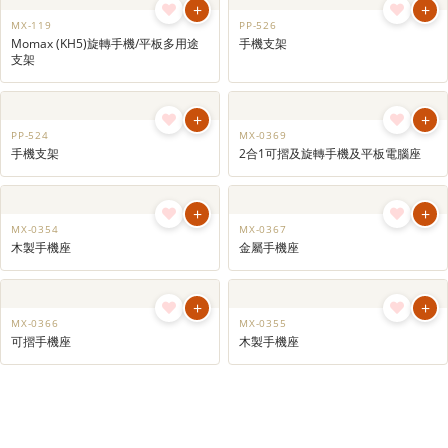
+
+
MX-0103
LA-144
SIM咭收納套連取咭針 ｜電話SIM咭
磁吸卡片套 ｜磁吸卡包｜MagSafe磁
套｜電話SIM卡收納小工具｜宣傳贈
吸手機架卡套｜咭片套｜小禮品訂製
品
+
+
MX-119
PP-526
Momax (KH5)旋轉手機/平板多用途
手機支架
支架
+
+
PP-524
MX-0369
手機支架
2合1可摺及旋轉手機及平板電腦座
+
+
MX-0354
MX-0367
木製手機座
金屬手機座