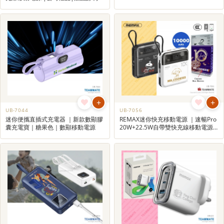
禮品訂做|廣告禮品
夜燈四合一折疊支架無線充電器
+
+
UB-7044
UB-7056
迷你便攜直插式充電器 ｜新款數顯膠
REMAX迷你快充移動電源 ｜速暢Pro
囊充電寶｜糖果色｜數顯移動電源
20W+22.5W自帶雙快充線移動電源
｜迷你便攜｜輕便充電器| 公司紀念
品訂造 | 禮品訂製