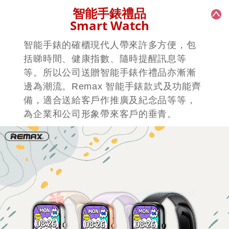
MX-0437
MX-0442
REMAX OpenBuds P9 OWS無線音樂
REMAX CozyBuds W29 OWS夾耳款
通話耳機 ｜藍牙耳機訂製｜運動耳機
真無線音樂通話耳機
｜真無線音樂通話耳機
智能手錶禮品
Smart Watch
智能手錶的確櫃現代人帶來許多方便，包
括睇時間、健康指數、隨時提醒訊息等
等。所以公司送贈智能手錶作禮品亦漸漸
邊為潮流。Remax 智能手錶款式及功能齊
備，適合送給客戶作推廣及紀念品等等，
為企業和公司形象帶來客戶的垂青。