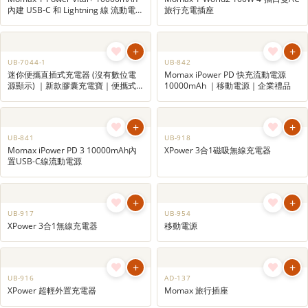
+
+
UB-7081CCC
UB-7080CCC
Momax 5000mAh Qi2 磁吸流動電源
Momax 5000mAh 超薄磁吸流動電源
(*CCC 認證) Momax 5000mAh｜3C
- 第二代 (*CCC 認證) Momax
認證充電寶｜旅行用品
5000mAh｜3C認證充電寶｜旅行用
品
+
+
UB-7083
AD-162
Momax 1-Power Vital+ 10000mAh
Momax 1-World2 100W 4-插口雙AC
內建 USB-C 和 Lightning 線 流動電源
旅行充電插座
｜3C認證充電寶｜企業禮品
+
+
UB-7044-1
UB-842
迷你便攜直插式充電器 (沒有數位電
Momax iPower PD 快充流動電源
源顯示) ｜新款膠囊充電寶｜便攜式
10000mAh ｜移動電源｜企業禮品
充電器｜糖果色移動電源
+
+
UB-841
UB-918
Momax iPower PD 3 10000mAh內
XPower 3合1磁吸無線充電器
置USB-C線流動電源
+
+