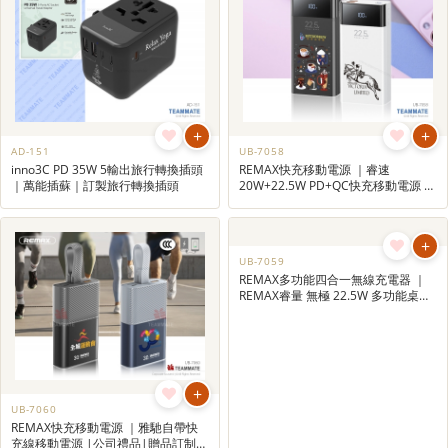
+
+
AD-151
UB-7058
inno3C PD 35W 5輸出旅行轉換插頭
REMAX快充移動電源 ｜睿速
｜萬能插蘇｜訂製旅行轉換插頭
20W+22.5W PD+QC快充移動電源 |
公司禮品|贈品訂制|禮品訂做|廣告
禮品
+
+
UB-7060
UB-7059
REMAX快充移動電源 ｜雅馳自帶快
REMAX多功能四合一無線充電器 ｜
充線移動電源 |公司禮品|贈品訂制|
REMAX睿量 無極 22.5W 多功能桌面