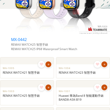
MX-0442
REMAX WATCH25 智慧手錶
REMAX WATCH25 IP68 Waterproof Smart Watch
+
+
WA-1005
WA-1004
REMAX WATCH21 智慧手錶
REMAX WATCH23 智慧手錶