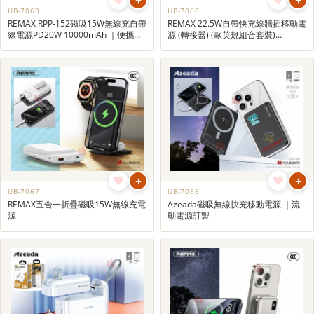
UB-7069
UB-7068
REMAX RPP-152磁吸15W無線充自帶
REMAX 22.5W自帶快充線牆插移動電
線電源PD20W 10000mAh ｜便攜充
源 (轉接器) (歐英規組合套裝)
電寶｜3C認證移動電源訂製
10000mAh/20000mAh
+
+
UB-7067
UB-7066
REMAX五合一折疊磁吸15W無線充電
Azeada磁吸無線快充移動電源 ｜流
源
動電源訂製