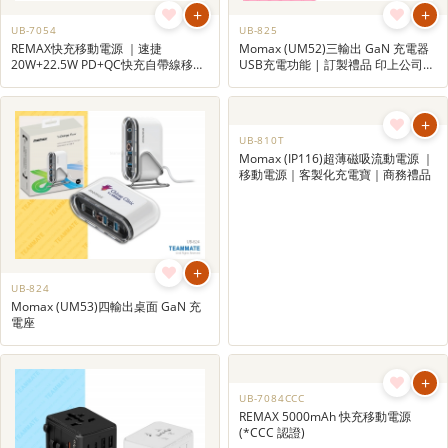
+
+
UB-7054
UB-825
REMAX快充移動電源 ｜速捷
Momax (UM52)三輸出 GaN 充電器
20W+22.5W PD+QC快充自帶線移動
USB充電功能 | 訂製禮品 印上公司
電源｜便攜式充電器｜商務禮品
Logo增加宣傳效果 | 宣傳紀念品
+
+
UB-824
UB-810T
Momax (UM53)四輸出桌面 GaN 充
Momax (IP116)超薄磁吸流動電源 ｜
電座
移動電源｜客製化充電寶｜商務禮品