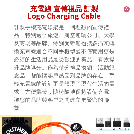
+
+
MX-0366
MX-0355
可摺手機座
木製手機座
充電線 宣傳禮品 訂製
Logo Charging Cable
訂製手機充電線架是一個理想的宣傳禮
品，特別適合旅遊、航空運輸公司、大學
及商場等品牌。特別受歡迎包括多插頭轉
換充電線適合不同手機型號不僅實用更是
必須的生活用品最受歡迎的禮品，有效提
升品牌曝光。作為積分禮品換領，活動紀
念品，都能讓客戶感受到品牌的存在。手
機充電線的設計更是體現了現代生活的需