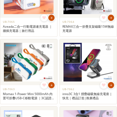
+
+
UB-7065
UB-7064
Azeada二合一行動電源連充電器 ｜
REMAX三合一折疊支架磁吸15W無線
牆插充電器｜旅行用品
充電源
+
+
UB-7063
UB-7062
Momax 1-Power Mini 5000mAh 内
inno3C 3合1 摺疊磁吸無線充電座 |
置可折叠USB-C移動電源 ｜3C認證充
快充｜禮品訂造|推廣禮品
電寶｜便攜充電器