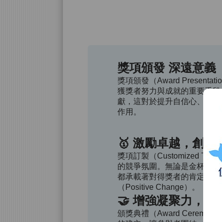
獎項頒發 深遠意義 The 
獎項頒發（Award Presentat
獲獎者努力與成就的重要手段
獻，這對於提升自信心、激勵士氣（B
作用。
🥇 激勵卓越，創造
獎項訂製（Customized T
的競爭氛圍。無論是金杯銀杯
都承載著對得獎者的肯定與尊
（Positive Change）。
🤝 增強凝聚力，
頒獎典禮（Award Cere