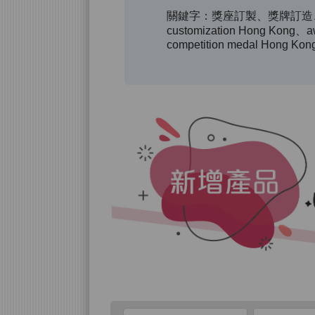
關鍵字：獎座訂製、獎牌訂造、
customization Hong Kong、awa
competition medal Hong Kon