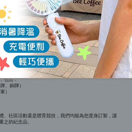
朝著共同目標努力，是企業、機構、學校及社群活動不可
ate Trophy）及比賽獎牌（Competition Medal），
的紀念。
塑造社會風氣
發能夠有效傳遞價值觀，強調哪些行為或特質值得推崇，
擇環保獎狀 PE-103 等可持續產品，更展現機構對環保
inable Corporate Gifts）的承擔，樹立專業負責任的品牌
製服務
ustomization Hong Kong
，包括：
銀牌、銅牌）
季軍）
）
禮、社區活動還是體育競技，我們均能為您度身訂製，讓
重之的紀念品。