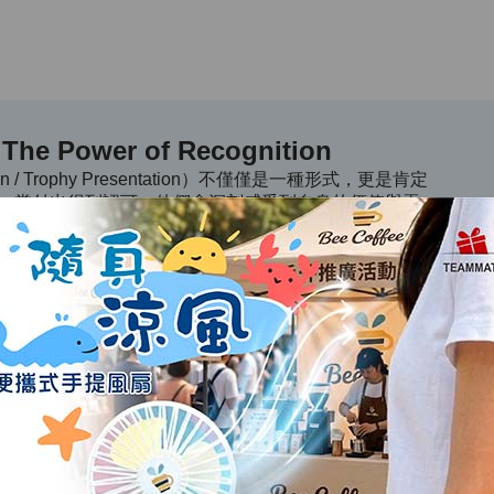
Power of Recognition
ion / Trophy Presentation）不僅僅是一種形式，更是肯定
。當付出得到認可，他們會深刻感受到自身的價值與貢
oost Confidence & Morale）具有不可忽視的重要
良性競爭
rophy & Medal）能有效激勵其他參與者追求卓越，創造良性
、紀念獎牌、錦旗還是環保獎狀，每一件精心製作的獎項
重，同時促進整體團隊或社群的向上發展，推動正向改變
促進人際關係
mony）及獎項派發，更能有效增強團隊凝聚力，促進人際關係