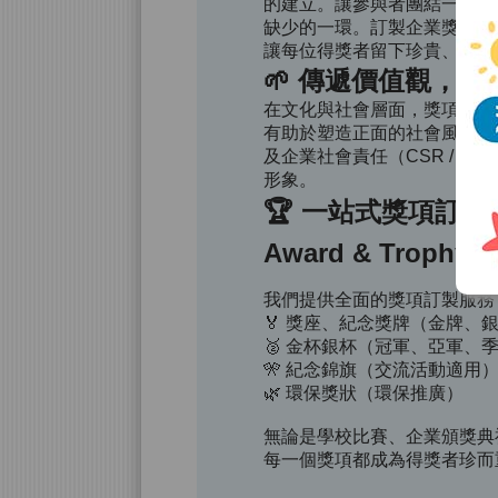
的建立。讓參與者團結一致，
缺少的一環。訂製企業獎座（Corpor
讓每位得獎者留下珍貴、難忘
🌱 傳遞價值觀，
在文化與社會層面，獎項的派
有助於塑造正面的社會風氣。選
及企業社會責任（CSR / Susta
形象。
🏆 一站式獎項訂
Award & Trophy C
我們提供全面的獎項訂製服務
🏅 獎座、紀念獎牌（金牌、
🥈 金杯銀杯（冠軍、亞軍、
🎌 紀念錦旗（交流活動適用
🌿 環保獎狀（環保推廣）
無論是學校比賽、企業頒獎典
每一個獎項都成為得獎者珍而