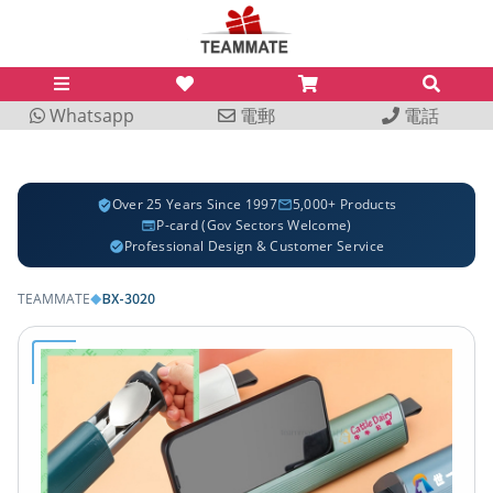
Whatsapp
電郵
電話
Over 25 Years Since 1997
5,000+ Products
P-card (Gov Sectors Welcome)
Professional Design & Customer Service
BX-3020
TEAMMATE
◆