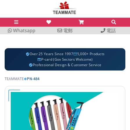
Whatsapp
電郵
電話
Over 25 Years Since 1997
5,000+ Products
P-card (Gov Sectors Welcome)
Professional Design & Customer Service
PN-484
TEAMMATE
◆