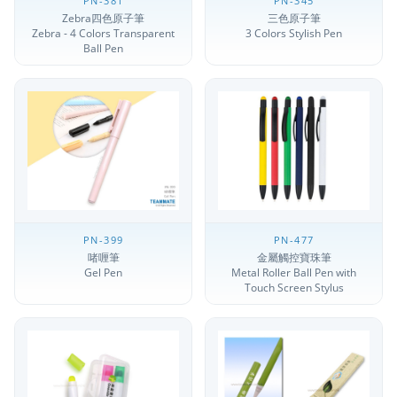
PN-381
PN-345
Zebra四色原子筆
三色原子筆
Zebra - 4 Colors Transparent
3 Colors Stylish Pen
Ball Pen
PN-399
PN-477
啫喱筆
金屬觸控寶珠筆
Gel Pen
Metal Roller Ball Pen with
Touch Screen Stylus