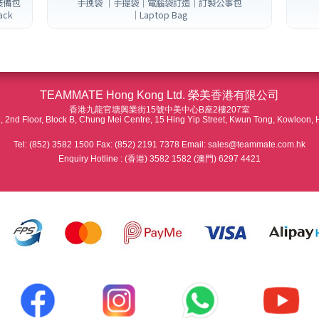
裝備包
手挽袋 ｜手提袋｜電腦袋訂造｜訂製公事包
ack
｜Laptop Bag
TEAMMATE Hong Kong Ltd. 榮美香港有限公司
香港九龍官塘興業街15號中美中心B座2樓207室
 2nd Floor, Block B, Chung Mei Centre, 15 Hing Yip Street, Kwun Tong, Kowloon,
Tel: (852) 3582 1500 Fax: (852) 2191 7378 Email: sales@teammate.com.hk
Enquiry Hotline : (香港) 3582 1582 (澳門) 6297 4421