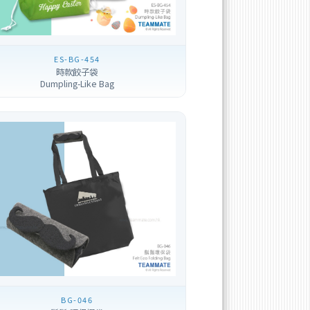
ES-BG-454
時款餃子袋
Dumpling-Like Bag
BG-046