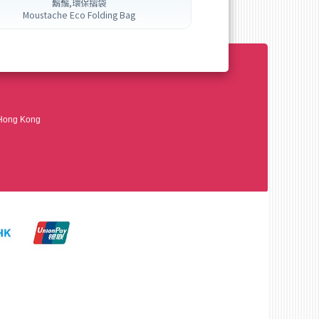
鬍鬚,環保摺袋
Moustache Eco Folding Bag
 Hong Kong