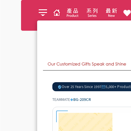
Over 25 Years Since 1997
5,000+ Product
TEAMMATE
BG-209CR
◆