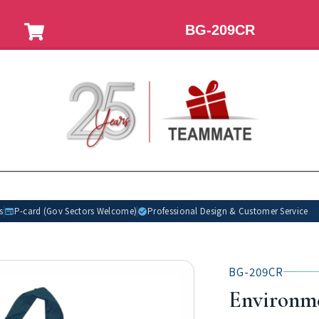
BG-209CR
s
P-card (Gov Sectors Welcome)
Professional Design & Customer Service
BG-209CR
Environm