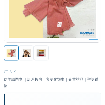
CT-819
仿羊絨圍巾 ｜訂造披肩｜客制化頸巾｜企業禮品｜聖誕禮
物