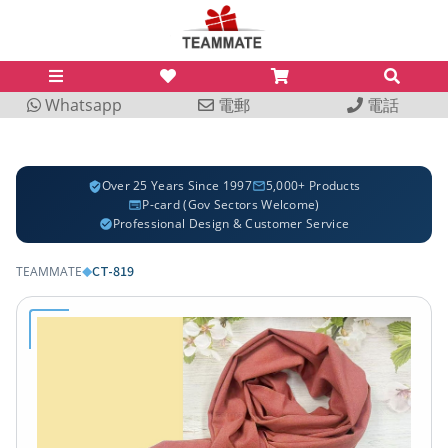
Whatsapp
電郵
電話
Over 25 Years Since 1997
5,000+ Products
P-card (Gov Sectors Welcome)
Professional Design & Customer Service
CT-819
TEAMMATE
◆