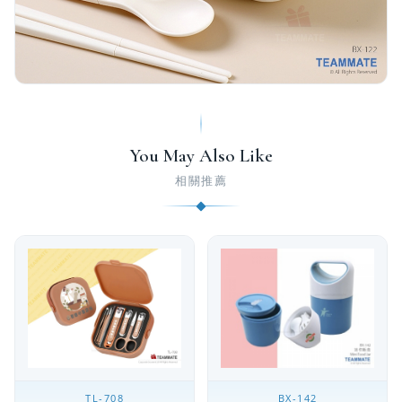
You May Also Like
相關推薦
TL-708
BX-142