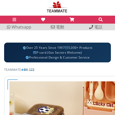
Whatsapp
電郵
電話
Over 25 Years Since 1997
5,000+ Products
P-card (Gov Sectors Welcome)
Professional Design & Customer Service
BX-122
TEAMMATE
◆