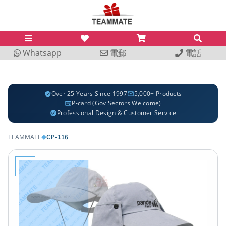
Whatsapp
電郵
電話
Over 25 Years Since 1997
5,000+ Products
P-card (Gov Sectors Welcome)
Professional Design & Customer Service
CP-116
TEAMMATE
◆