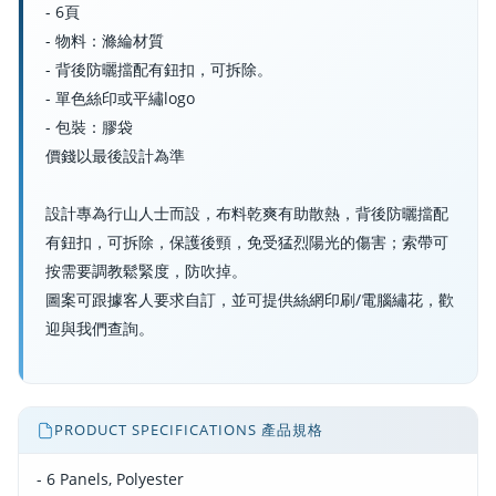
- 6頁
- 物料：滌綸材質
- 背後防曬擋配有鈕扣，可拆除。
- 單色絲印或平繡logo
- 包裝：膠袋
價錢以最後設計為準
設計專為行山人士而設，布料乾爽有助散熱，背後防曬擋配
有鈕扣，可拆除，保護後頸，免受猛烈陽光的傷害；索帶可
按需要調教鬆緊度，防吹掉。
圖案可跟據客人要求自訂，並可提供絲網印刷/電腦繡花，歡
迎與我們查詢。
PRODUCT SPECIFICATIONS 產品規格
- 6 Panels, Polyester