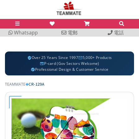
Whatsapp
電郵
電話
Over 25 Years Since 1997
5,000+ Products
P-card (Gov Sectors Welcome)
Professional Design & Customer Service
CR-129A
TEAMMATE
◆