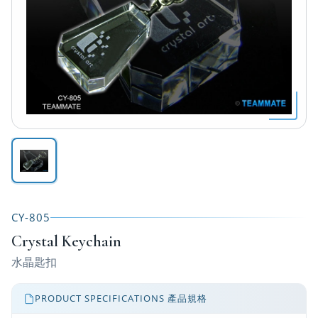
CY-805
Crystal Keychain
水晶匙扣
PRODUCT SPECIFICATIONS 產品規格