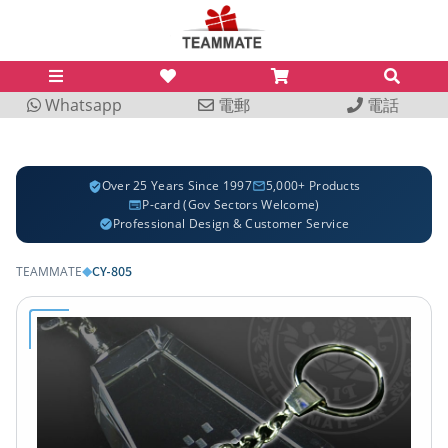
Whatsapp
電郵
電話
Over 25 Years Since 1997
5,000+ Products
P-card (Gov Sectors Welcome)
Professional Design & Customer Service
CY-805
TEAMMATE
◆