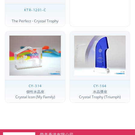
KTR-1201-C
The Perfect - Crystal Trophy
CY-314
CY-164
個性水晶座
水晶獎座
Crystal Icon (My Family)
Crystal Trophy (Triumph)
榮美香港有限公司