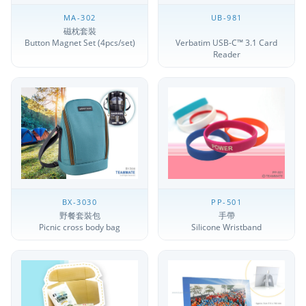
MA-302
UB-981
磁枕套裝
Button Magnet Set (4pcs/set)
Verbatim USB-C™ 3.1 Card
Reader
BX-3030
PP-501
野餐套裝包
手帶
Picnic cross body bag
Silicone Wristband