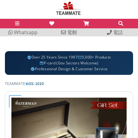
Whatsapp
電郵
電話
Over 25 Years Since 1997
5,000+ Products
P-card (Gov Sectors Welcome)
Professional Design & Customer Service
GS-1010
TEAMMATE
◆