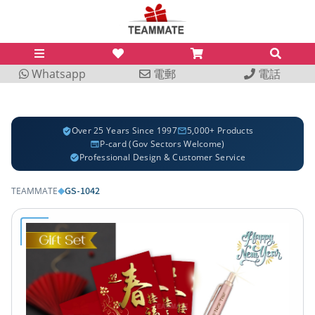
Whatsapp
電郵
電話
Over 25 Years Since 1997
5,000+ Products
P-card (Gov Sectors Welcome)
Professional Design & Customer Service
GS-1042
TEAMMATE
◆