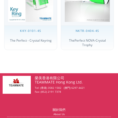
KKY-0101-4S
NKTR-0404-4S
The Perfect - Crystal Keyring
ThePerfect NOVA-Crystal
Trophy
榮美香港有限公司
TEAMMATE Hong Kong Ltd.
Tel: (香港) 3582 1582 (澳門) 6297 4421
Fax: (852) 2191 7378
關於我們
About Us