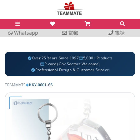
Whatsapp
電郵
電話
Over 25 Years Since 1997
5,000+ Products
P-card (Gov Sectors Welcome)
Professional Design & Customer Service
KKY-0601-6S
TEAMMATE
◆