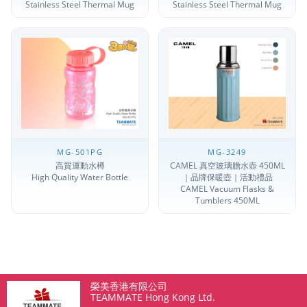
Stainless Steel Thermal Mug
Stainless Steel Thermal Mug
MG-501PG
MG-3249
高質運動水樽
CAMEL 真空玻璃膽水壺 450ML
High Quality Water Bottle
｜品牌保暖壺｜活動禮品
CAMEL Vacuum Flasks &
Tumblers 450ML
榮美香港有限公司
TEAMMATE Hong Kong Ltd.