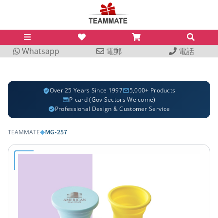
Whatsapp
電郵
電話
Over 25 Years Since 1997
5,000+ Products
P-card (Gov Sectors Welcome)
Professional Design & Customer Service
MG-257
TEAMMATE
◆