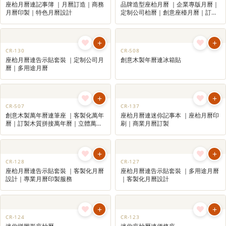
月曆印製公司LOGO和宣傳訊息，增強品牌
曝光宣傳，整年內都使用，達到長期的營
銷效果是理想的商務禮品選擇。
+
+
CR-509
CR-126A
鋁製萬年曆
座枱月曆連筆座 (感受香港)
+
+
CR-146
CR-143
座枱月曆連記事簿 ｜月曆訂造｜商務
品牌造型座枱月曆 ｜企業專版月曆｜
月曆印製｜特色月曆設計
定制公司枱曆｜創意座檯月曆｜訂造
桌曆
+
+
CR-130
CR-508
座枱月曆連告示貼套裝 ｜定制公司月
創意木製年曆連冰箱貼
曆｜多用途月曆