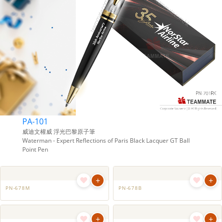
用的禮品及禮物。有新奇刺激又有睇頭適
合大抽獎嘅禮物、每人都有份嘅枱獎禮
物、仲有頒發員工長期服務獎及表現優秀
獎，一系列豐富而且吸引嘅獎品及禮物，
令你眼前一亮。