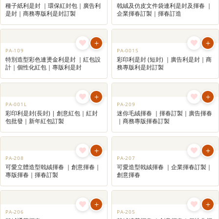
+
+
PA-310
PA-307
套裝特色揮春利是封連月曆 ｜套裝禮
套裝品牌設計特色利是封 ｜訂造利是
品｜企業賀年禮品｜訂製賀年禮品
封
+
+
PA-303
PA-302
揮春套餐優惠 (高級版) ｜廣告揮春｜
揮春套餐優惠 (基本版) ｜廣告揮春｜
商務專版揮春訂製
商務專版揮春訂製
+
+
PA-111
PA-301
種子紙利是封 ｜環保紅封包｜廣告利
戟絨及仿皮文件袋連利是封及揮春 ｜
是封｜商務專版利是封訂製
企業揮春訂製｜揮春訂造
+
+
PA-109
PA-001S
特別造型彩色連燙金利是封 ｜紅包設
彩印利是封 (短封) ｜廣告利是封｜商
計｜個性化紅包｜專版利是封
務專版利是封訂製