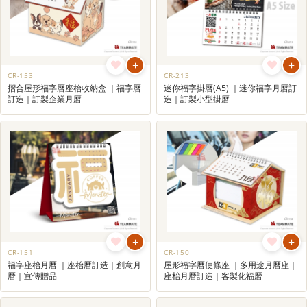
+
+
CR-153
CR-213
摺合屋形福字曆座枱收納盒 ｜福字曆
迷你福字掛曆(A5) ｜迷你福字月曆訂
訂造｜訂製企業月曆
造｜訂製小型掛曆
+
+
CR-151
CR-150
福字座枱月曆 ｜座枱曆訂造｜創意月
屋形福字曆便條座 ｜多用途月曆座｜
曆｜宣傳贈品
座枱月曆訂造｜客製化福曆