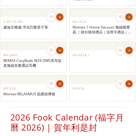
+
+
PN-678S
WN-1077
鳳麟 純米大吟釀 (連盒)
+
+
LA-146
AD-161
皮裝咭套 ｜咭片套｜小禮品訂製
Verbatim GaN III 70W 通用旅行轉插
(UTA-09)
+
+
CY-277
MG-3238
特色水晶獎座
象印0.25L不銹鋼真空杯 ｜商務禮品
｜品牌保溫杯
+
+
Z-PN-701RK
HA-1024
威迪文權威 浮光巴黎原子筆
Momax 1-Home Vacuum 無線吸塵
器 ｜積分換領禮品｜信用卡禮品｜周
年晚宴抽獎禮物
+
+
MX-0442
PN-683R-1