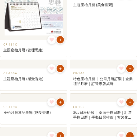
+
+
CR-161C
CR-160B
主題座枱月曆 (管理思維)
主題座枱月曆 (美食匯絮)
+
CR-144
特色座枱月曆 ｜公司月曆訂製｜企業
禮品月曆｜訂造專版桌曆
+
CR-160A
主題座枱月曆 (感受香港)