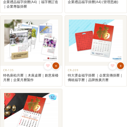
企業禮品福字掛曆(A4) ｜福字曆訂造
企業禮品福字掛曆(A4) (管理思維)
｜企業專版掛曆
+
+
CR-135
CR-209
特色座枱月曆 ｜木座桌曆｜創意座檯
特大燙金福字掛曆 ｜企業宣傳掛曆｜
月曆｜企業月曆製作
傳統福字曆｜品牌推廣月曆