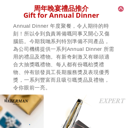
PA-201
PA-102
揮春 ｜新年揮春｜揮春設計｜揮春製
紅紙燙金利是封 ｜紅封包批發｜個性
作
化紅包
+
PA-101
彩印利是封 ｜專版利是封｜紅封包製
作
周年晚宴禮品推介
Gift for Annual Dinner
Annual Dinner 年度聚餐，令人期待的時
刻！所以令到負責籌備嘅同事又開心又傷
腦筋。今期我哋系列特別準備不同產品，
為公司機構提供一系列Annual Dinner 所需