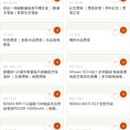
PA-101
威迪文權威 浮光巴黎原子筆
Waterman - Expert Reflections of Paris Black Lacquer GT Ball
Point Pen
+
+
PN-678M
PN-678B
+
+
MX-0649
AY-207B
四合一伸縮數據線連手機支架 ｜數據
紀念獎座 ｜獎座頒發｜周年紀念｜獎
充電線｜客製化充電線
座訂造
+
+
CY-261
CY-258
特色獎座 ｜創新水晶獎座｜水晶玻璃
獨特水晶獎座
獎座