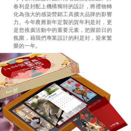
訂購公司 賀年利是封
Coporate Red Pocket / Lai see
在農曆新年為客戶和員工定製的賀年利是
封，讓傳統佳品成為必備的賀年宣傳禮
物。利是封不僅是節慶必需品，更象徵著
吉祥，是公司企業希望加強客戶關係的禮
品選擇。派發個性化的利是封、揮春，公
司可以有效提升品牌知名度推廣產品。揮
春利是封配上機構獨特的設計，將禮物轉
化為強大的感染營銷工具擴大品牌的影響
力。今年農曆新年定製的賀年利是封，更
是您推廣活動中的重要元素，把握節日的
氛圍，藉我們專業設計的利是封，迎來繁
榮的一年。