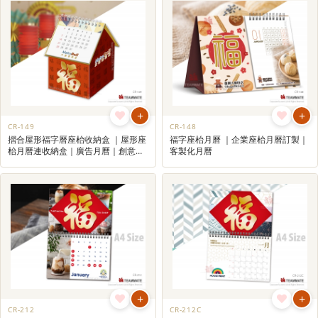
+
+
CR-149
CR-148
摺合屋形福字曆座枱收納盒 ｜屋形座
福字座枱月曆 ｜企業座枱月曆訂製｜
枱月曆連收納盒｜廣告月曆｜創意月
客製化月曆
曆
+
+
CR-212
CR-212C