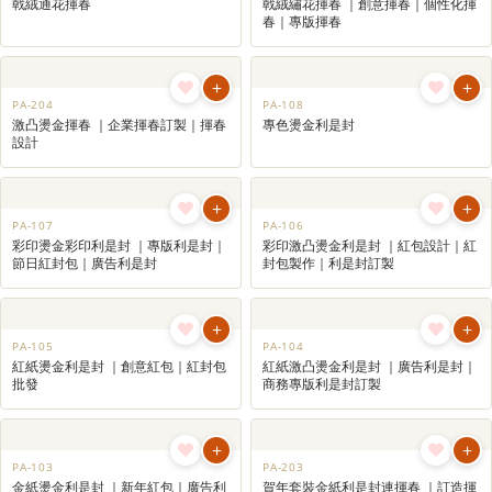
+
+
PA-001L
PA-209
彩印利是封(長封) | 創意紅包｜紅封
迷你毛絨揮春 ｜揮春訂製｜廣告揮春
包批發｜新年紅包訂製
｜商務專版揮春訂製
+
+
PA-208
PA-207
可愛立體造型戟絨揮春 ｜創意揮春｜
可愛造型戟絨揮春 ｜企業揮春訂製｜
專版揮春｜揮春訂製
創意揮春
+
+
PA-206
PA-205
戟絨通花揮春
戟絨繡花揮春 ｜創意揮春｜個性化揮
春｜專版揮春
+
+
PA-204
PA-108
激凸燙金揮春 ｜企業揮春訂製｜揮春
專色燙金利是封
設計