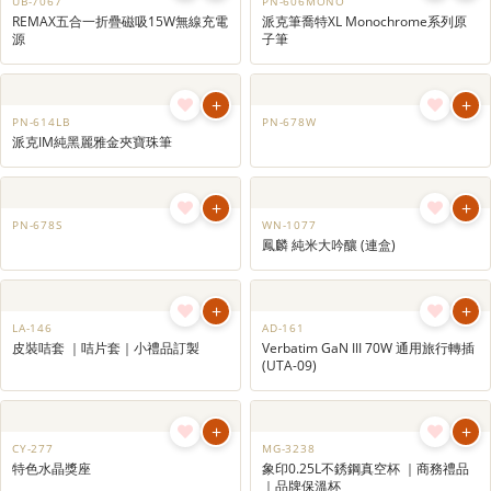
+
+
MG-356-1LE
HA-1017
膳魔師120週年限量版不銹鋼真空保
XPower VC9 4合1 全球最細 無線吸塵
溫杯 ｜交換禮物｜抽獎禮物
抽真空風筒吹風機 ｜多功能無線吸塵
機｜換購禮物｜會員升級獎賞
+
+
UB-7069
WA-1004
REMAX RPP-152磁吸15W無線充自帶
REMAX WATCH23 智慧手錶
線電源PD20W 10000mAh ｜便攜充
電寶｜3C認證移動電源訂製
+
+
UB-7067
PN-606MONO
REMAX五合一折疊磁吸15W無線充電
派克筆喬特XL Monochrome系列原
源
子筆
+
+
PN-614LB
PN-678W
派克IM純黑麗雅金夾寶珠筆