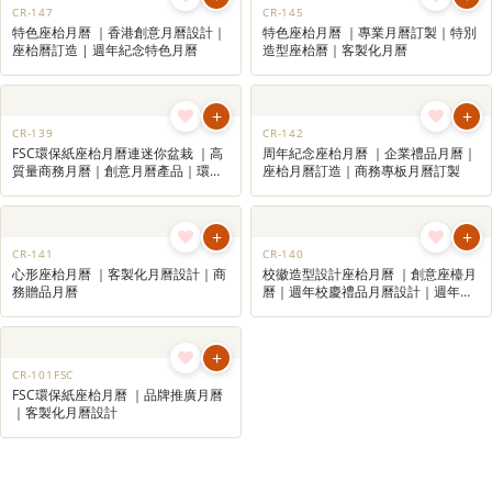
+
CR-152
365日座枱曆 ｜桌面手撕日曆｜訂造
手撕日曆｜手撕日曆推薦｜客製化日
曆
+
CR-119A
座枱月曆連記事簿 (感受香港)
+
+
CR-147
CR-145
特色座枱月曆 ｜香港創意月曆設計｜
特色座枱月曆 ｜專業月曆訂製｜特別
座枱曆訂造 | 週年紀念特色月曆
造型座枱曆｜客製化月曆
+
+
CR-139
CR-142
FSC環保紙座枱月曆連迷你盆栽 ｜高
周年紀念座枱月曆 ｜企業禮品月曆｜
質量商務月曆｜創意月曆產品｜環保
座枱月曆訂造｜商務專板月曆訂製
禮品