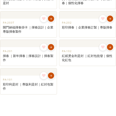
+
+
PA-107
PA-106
彩印燙金彩印利是封 ｜專版利是封｜
彩印激凸燙金利是封 ｜紅包設計｜紅
節日紅封包｜廣告利是封
封包製作｜利是封訂製
+
+
PA-105
PA-104
紅紙燙金利是封 ｜創意紅包｜紅封包
紅紙激凸燙金利是封 ｜廣告利是封｜
批發
商務專版利是封訂製
+
+
PA-103
PA-203
金紙燙金利是封 ｜新年紅包｜廣告利
賀年套裝金紙利是封連揮春 ｜訂造揮
是封
春｜個性化揮春
+
+
PA-203T
PA-202
開門納福揮春掛卡 ｜揮春設計｜企業
彩印揮春 ｜企業揮春訂製｜專版揮春
專版揮春製作
+
+