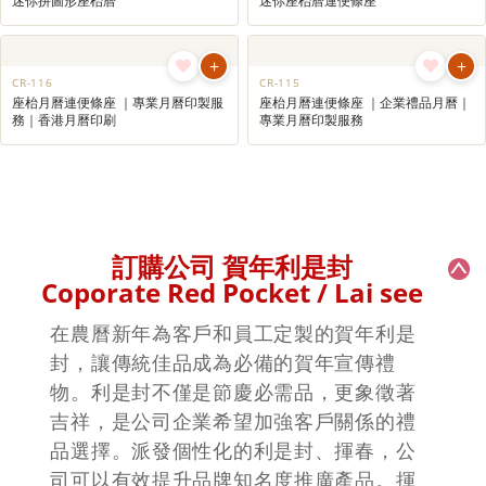
+
+
CR-507
CR-137
創意木製萬年曆連筆座 ｜客製化萬年
座枱月曆連迷你記事本 ｜座枱月曆印
曆｜訂製木質拼接萬年曆｜立體萬年
刷｜商業月曆訂製
曆
+
+
CR-128
CR-127
座枱月曆連告示貼套裝 ｜客製化月曆
座枱月曆連告示貼套裝 ｜多用途月曆
設計｜專業月曆印製服務
｜客製化月曆設計
+
+
CR-124
CR-123
迷你拼圖形座枱曆
迷你座枱曆連便條座
+
+
CR-116
CR-115
座枱月曆連便條座 ｜專業月曆印製服
座枱月曆連便條座 ｜企業禮品月曆｜
務｜香港月曆印刷
專業月曆印製服務