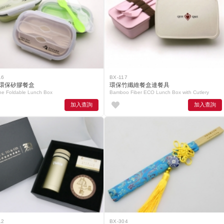
16
BX-117
環保矽膠餐盒
環保竹纖維餐盒連餐具
one Foldable Lunch Box
Bamboo Fiber ECO Lunch Box with Cutlery
加入查詢
加入查詢
12
BX-304