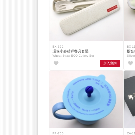
BX-362
BX-1
環保小麥秸稈餐具套裝
摺合
Wheat Straw ECO Cutlery Set
Silic
加入查詢
PP-750
CA-1