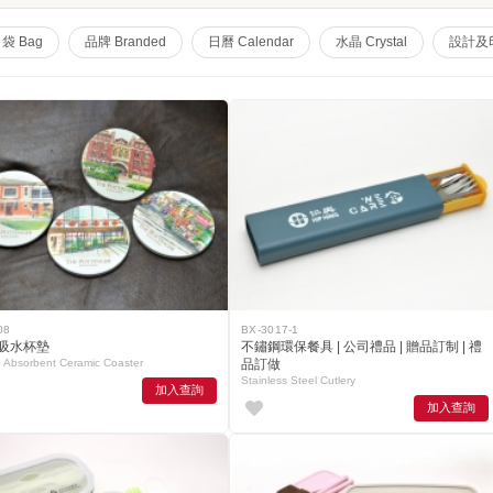
袋 Bag
品牌 Branded
日曆 Calendar
水晶 Crystal
設計及印刷
08
BX-3017-1
吸水杯墊
不鏽鋼環保餐具 | 公司禮品 | 贈品訂制 | 禮
 Absorbent Ceramic Coaster
品訂做
Stainless Steel Cutlery
加入查詢
加入查詢