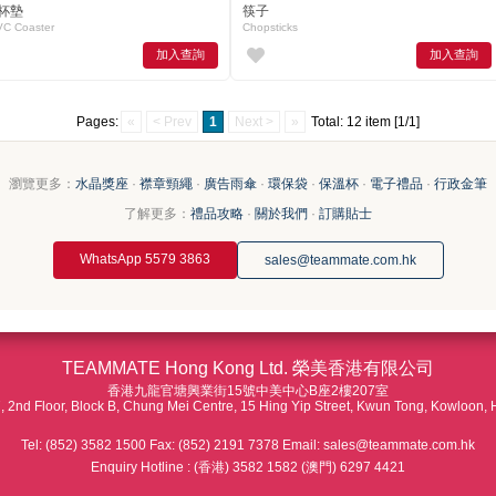
杯墊
筷子
C Coaster
Chopsticks
加入查詢
加入查詢
Pages:
«
< Prev
1
Next >
»
Total: 12 item [1/1]
瀏覽更多：
水晶獎座
·
襟章頸繩
·
廣告雨傘
·
環保袋
·
保溫杯
·
電子禮品
·
行政金筆
了解更多：
禮品攻略
·
關於我們
·
訂購貼士
WhatsApp 5579 3863
sales@teammate.com.hk
TEAMMATE Hong Kong Ltd. 榮美香港有限公司
香港九龍官塘興業街15號中美中心B座2樓207室
 2nd Floor, Block B, Chung Mei Centre, 15 Hing Yip Street, Kwun Tong, Kowloon,
Tel: (852) 3582 1500 Fax: (852) 2191 7378 Email: sales@teammate.com.hk
Enquiry Hotline : (香港) 3582 1582 (澳門) 6297 4421