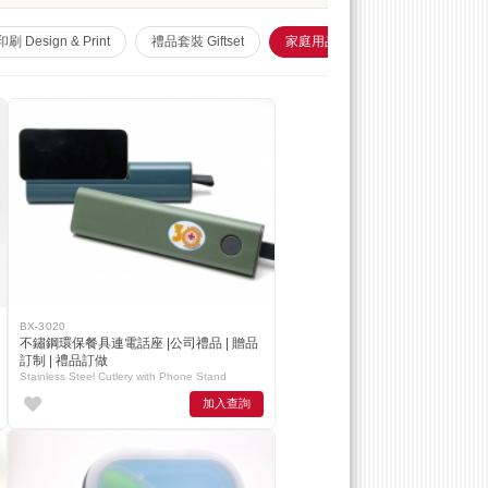
 Design & Print
禮品套裝 Giftset
家庭用品 Household
Leathe
BX-3020
不鏽鋼環保餐具連電話座 |公司禮品 | 贈品
訂制 | 禮品訂做
Stainless Steel Cutlery with Phone Stand
加入查詢